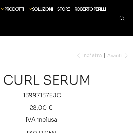
PRODOTTI
SOLUZIONI
STORE
ROBERTO PERILLI
Indietro
Avanti
 CURL SERUM
SKU
13997137EJC
13997137EJC
Prezzo
28,00 €
IVA inclusa
PAO 12 MESI