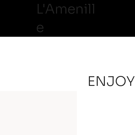
L'Amenill
e
ENJOY