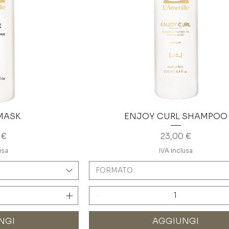
MASK
ENJOY CURL SHAMPOO
o
Prezzo
 €
23,00 €
usa
IVA inclusa
FORMATO
NGI
AGGIUNGI