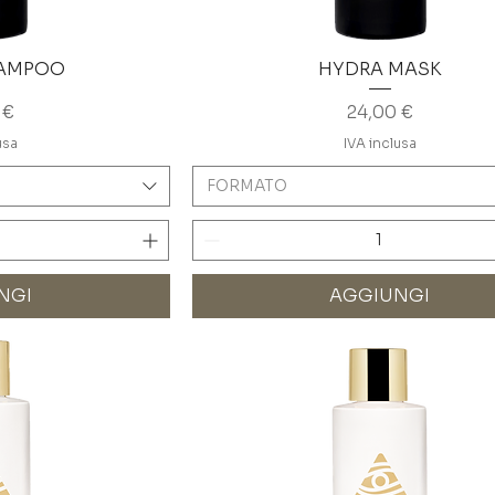
HAMPOO
HYDRA MASK
o
Prezzo
 €
24,00 €
usa
IVA inclusa
FORMATO
NGI
AGGIUNGI