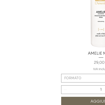
AMELIE 
Prezz
29,00
IVA incl
FORMATO
AGGIU