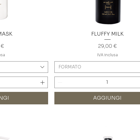
MASK
FLUFFY MILK
o
Prezzo
 €
29,00 €
usa
IVA inclusa
FORMATO
NGI
AGGIUNGI