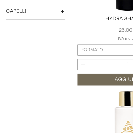
CAPELLI
HYDRA S
COLORATI
Prezz
23,00
DANNEGGIATI
FINI
IVA incl
OPACHI
FORMATO
RICCI
SECCHI
AGGIU