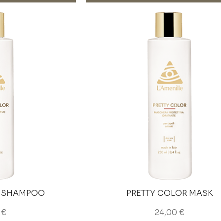
R SHAMPOO
PRETTY COLOR MASK
o
Prezzo
 €
24,00 €