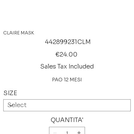
CLAIRE MASK
SKU
442899231CLM
442899231CLM
Price
€24.00
Sales Tax Included
PAO 12 MESI
SIZE
QUANTITA'