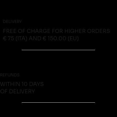
DELIVERY
FREE OF CHARGE FOR HIGHER ORDERS
€ 75 (ITA) AND € 150.00 (EU)
REFUNDS
WITHIN 10 DAYS
OF DELIVERY