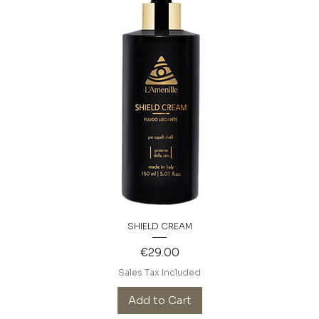
SHIELD CREAM
Price
€29.00
Sales Tax Included
Add to Cart